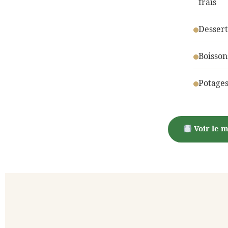
frais
Desser
Boisson
Potage
Voir le 