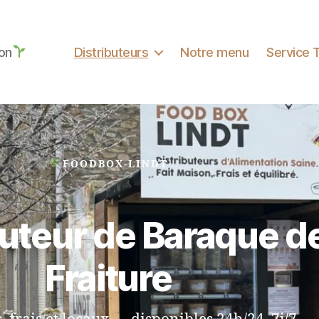
son
Distributeurs
Notre menu
Service T
FOODBOX-LINDT
buteur de Baraque d
Fraiture