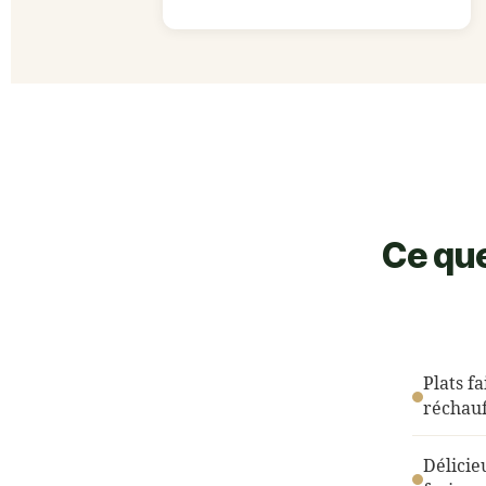
Ce que
Plats f
réchauf
Délicie