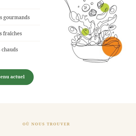
ts gourmands
s fraîches
s chauds
menu actuel
OÙ NOUS TROUVER