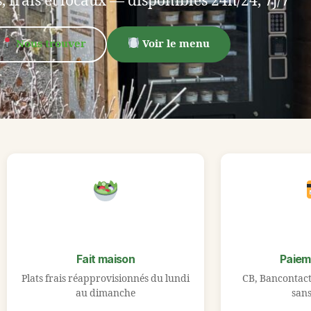
, frais et locaux — disponibles 24h/24, 7j/7
Nous trouver
Voir le menu
Fait maison
Paiem
Plats frais réapprovisionnés du lundi
CB, Bancontact
au dimanche
sans