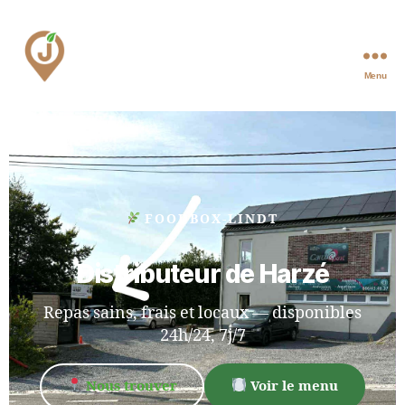
Menu
FOODBOX-LINDT
Distributeur de Harzé
Repas sains, frais et locaux — disponibles
24h/24, 7j/7
Nous trouver
Voir le menu