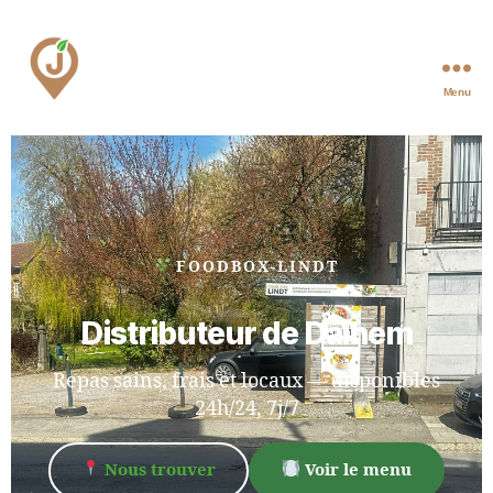
Menu
FOODBOX-LINDT
Distributeur de Dalhem
Repas sains, frais et locaux — disponibles
24h/24, 7j/7
Nous trouver
Voir le menu